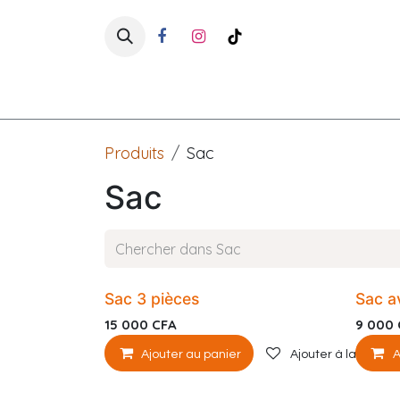
Se rendre au contenu
Accueil
Boutique
Enfants
Produits
Sac
Sac
Sac 3 pièces
Sac a
15 000
CFA
9 000
Ajouter au panier
Ajouter à la liste d
A