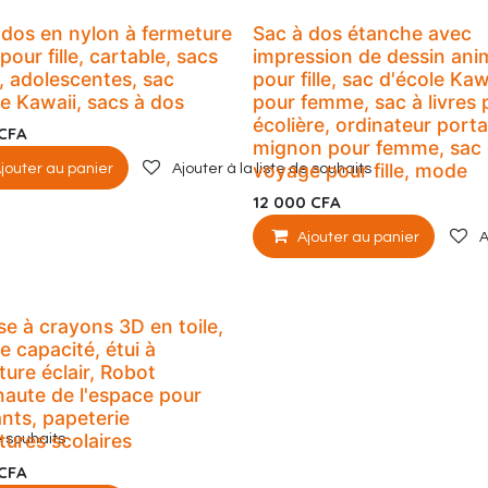
 dos en nylon à fermeture
Sac à dos étanche avec
 pour fille, cartable, sacs
impression de dessin ani
s, adolescentes, sac
pour fille, sac d'école Kaw
le Kawaii, sacs à dos
pour femme, sac à livres 
écolière, ordinateur port
CFA
mignon pour femme, sac
voyage pour fille, mode
e souhaits
jouter au panier
Ajouter à la liste de souhaits
12 000
CFA
Ajouter au panier
A
se à crayons 3D en toile,
e capacité, étui à
ture éclair, Robot
naute de l'espace pour
ants, papeterie
tures scolaires
e souhaits
CFA