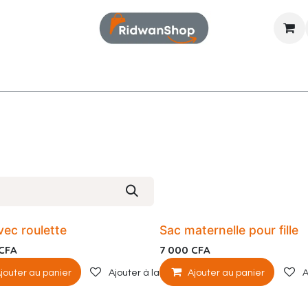
Food & Beverage
Mode
Électronique
vec roulette
Sac maternelle pour fille
CFA
7 000
CFA
e souhaits
jouter au panier
Ajouter à la liste de souhaits
Ajouter au panier
A