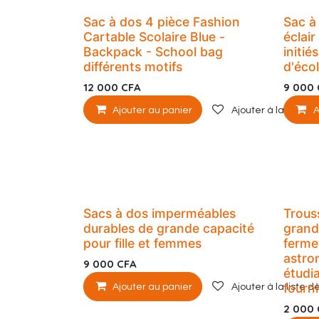
Sac à dos 4 pièce Fashion
Sac à
Cartable Scolaire Blue -
éclair
Backpack - School bag
initié
différents motifs
d'éco
12 000
CFA
9 000
Ajouter au panier
Ajouter à la liste d
A
Sacs à dos imperméables
Trous
durables de grande capacité
grand
pour fille et femmes
ferme
astro
9 000
CFA
étudi
fourni
Ajouter au panier
Ajouter à la liste d
2 000