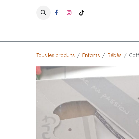
Se rendre au contenu
Accueil
Boutique
Enfants
Tous les produits
Enfants
Bébès
Coff