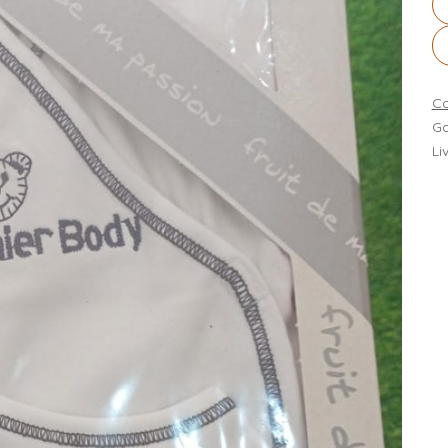
Co
Ga
Li