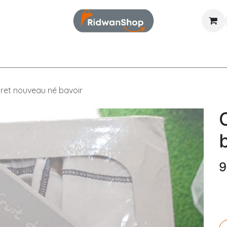
Food & Beverage
Mode
Électronique
ret nouveau né bavoir
9