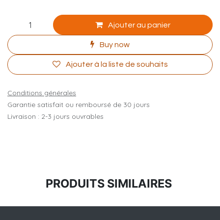
Robe En Satin rouge
Éclatante et élégante, notre robe en satin rouge incarne
le raffinement et le charme. Parfaite pour les occasions
spéciales, cette robe ajoute une touche de
sophistication avec son tissu luxueux et sa coupe
flatteuse. Faites de chaque moment un souvenir
inoubliable avec cette pièce exquise.
35 000
CFA